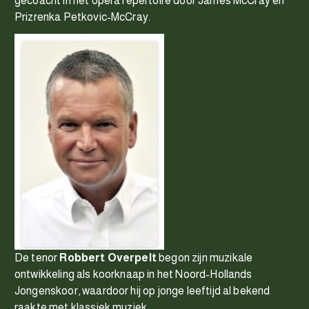
gecoacht in het opera repertoire door James McCray en
Prizrenka Petkovic-McCray.
De tenor
Robbert Overpelt
begon zijn muzikale
ontwikkeling als koorknaap in het Noord-Hollands
Jongenskoor, waardoor hij op jonge leeftijd al bekend
raakte met klassiek muziek.