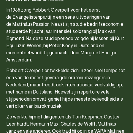
In 1986 zong Robbert Overpelt voor het eerst
de Evangelistenpartij in een serie uitvoeringen van
de MatthäusPassion. Naast zijn studie bedrijfseconomie
studeerde hij acht jaar intensief solozang bij Max van
Egmond. Na deze studieperiode volgde hij lessen bij Kurt
Equiluz in Wenen, bij Peter Kooy in Duitsland en
momenteel wordt hij gecoacht door Margreet Honig in
Amsterdam.
Robbert Overpelt ontwikkelde zich in zeer snel tempo tot
één van de meest gevraagde oratoriumzangers in
Nederland, maar treedt ook internationaal veelvuldig op,
met name in Duitsland. Hoewel zijn repertoire vele
stijlperioden omvat, geniet hij de meeste bekendheid als
vertolker van barokmuziek.
Zo werkte hij met dirigenten als Ton Koopman, Gustav
Leonhardt, Hermann Max, Charles de Wolff, Matthias
Janz en vele anderen. Ook trad hij op in de VARA Matinee