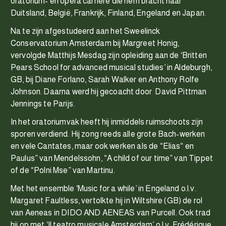
oratorium- en opera carrière die hem bracht naar
Duitsland, België, Frankrijk, Finland, Engeland en Japan.
Na te zijn afgestudeerd aan het Sweelinck
Conservatorium Amsterdam bij Margreet Honig,
vervolgde Matthijs Mesdag zijn opleiding aan de ‘Britten
Pears School for advanced musical studies’ in Aldeburgh,
GB, bij Diane Forlano, Sarah Walker en Anthony Rolfe
Johnson. Daarna werd hij gecoacht door David Pittman
Jennings te Parijs.
In het oratoriumvak heeft hij inmiddels ruimschoots zijn
sporen verdiend. Hij zong reeds alle grote Bach-werken
en vele Cantates, maar ook werken als de “Elias“ en
Paulus” van Mendelssohn, “A child of our time” van Tippet
of de “Polni Mse” van Martinu.
Met het ensemble ‘Music for a while’ in Engeland o.l.v.
Margaret Faultless, vertolkte hij in Wiltshire (GB) de rol
van Aeneas in DIDO AND AENEAS van Purcell. Ook trad
hij op met ‘Il teatro musicale Amsterdam’ o.l.v. Frédérique