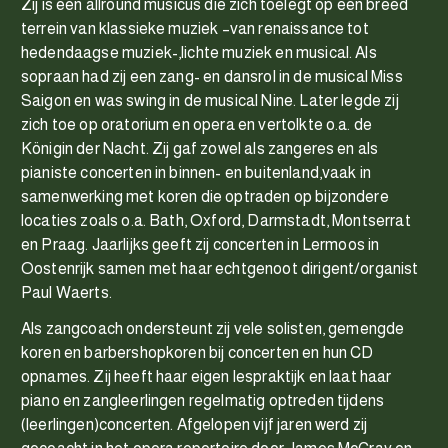
Zij is een allround musicus die zich toelegt op een breed
terrein van klassieke muziek –van renaissance tot
hedendaagse muziek-,lichte muziek en musical. Als
sopraan had zij een zang- en dansrol in de musical Miss
Saigon en was swing in de musical Nine. Later legde zij
zich toe op oratorium en opera en vertolkte o.a. de
Königin der Nacht. Zij gaf zowel als zangeres en als
pianiste concerten in binnen- en buitenland,vaak in
samenwerking met koren die optraden op bijzondere
locaties zoals o.a. Bath, Oxford, Darmstadt, Montserrat
en Praag. Jaarlijks geeft zij concerten in Lermoos in
Oostenrijk samen met haar echtgenoot dirigent/organist
Paul Waerts.
Als zangcoach ondersteunt zij vele solisten, gemengde
koren en barbershopkoren bij concerten en hun CD
opnames. Zij heeft haar eigen lespraktijk en laat haar
piano en zangleerlingen regelmatig optreden tijdens
(leerlingen)concerten. Afgelopen vijf jaren werd zij