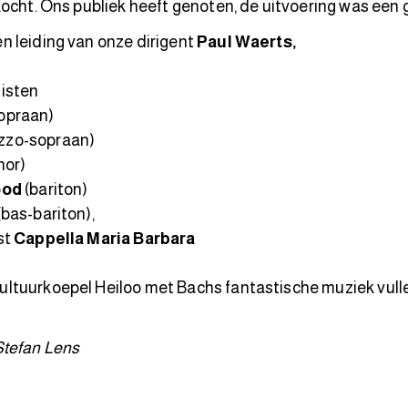
kocht. Ons publiek heeft genoten, de uitvoering was een 
n leiding van onze dirigent
Paul Waerts,
listen
opraan)
zzo-sopraan)
nor)
ood
(bariton)
(bas-bariton),
st
Cappella Maria Barbara
ltuurkoepel Heiloo met Bachs fantastische muziek vulle
Stefan Lens