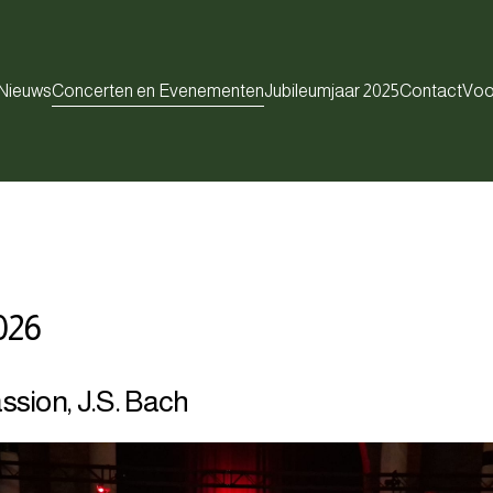
Nieuws
Concerten en Evenementen
Jubileumjaar 2025
Contact
Voo
026
sion, J.S. Bach