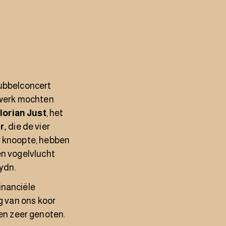
dubbelconcert
 werk mochten
lorian Just
, het
r,
die de vier
r knoopte,
hebben
een vogelvlucht
aydn.
inanciële
ng van ons koor
en zeer genoten.