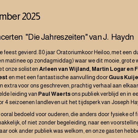
ember 2025
certen "Die Jahreszeiten" van J. Haydn
e feest gevierd. 80 jaar Oratoriumkoor Heiloo, met een 
n matinee op zondagmiddag) waar we dit mooie, grote
t onze solisten
Arleen van Wijland, Martin Logar en F
est
en met een fantastische aanvulling door
Guus Kuije
n extra voor ons geschreven, prachtig verhaal aan elkaa
elde leiding van
Paul Waerts
ons publiek verblijd en in 
4 seizoenen landleven uit het tijdsperk van Joseph H
oral bedoeld voor ouderen, die anders door fysieke of f
akkelijk, of niet zonder begeleiding, naar een voorstelli
ar ook ander publiek was welkom, en onze gasten hebb