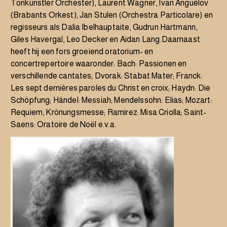
Tonkünstler Orchester), Laurent Wagner, Ivan Anguélov
(Brabants Orkest), Jan Stulen (Orchestra Particolare) en
regisseurs als Dalia Ibelhauptaite, Gudrun Hartmann,
Giles Havergal, Leo Decker en Aidan Lang.Daarnaast
heeft hij een fors groeiend oratorium- en
concertrepertoire waaronder: Bach: Passionen en
verschillende cantates; Dvorak: Stabat Mater; Franck:
Les sept dernières paroles du Christ en croix; Haydn: Die
Schöpfung; Händel: Messiah; Mendelssohn: Elias; Mozart:
Requiem, Krönungsmesse; Ramirez: Misa Criolla; Saint-
Saens: Oratoire de Noël e.v.a.