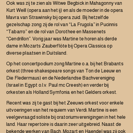
Ook was zij te zien als Witwe Begbick in Mahagonny van
Kurt Weill (opera aan het ij) en als de moeder in de opera
Mavra van Strawinsky bij opera zuid. Bij hetzelfde
gezelschap zong zij de rol van “La Frugola” in Pucinnis
“Tabarro” en de rol van Dorothee en Massenets
“Cendrillon”. Vorig jaar was Martine te horen als derde
dame in Mozarts Zauberflöte bij Opera Classica op
diverse plaatsen in Duitsland.
Op het concertpodium zong Martine o.a. bij het Brabants
orkest (three shakespeare songs van Ton de Leeuw en
Die Fledermaus) en de Nederlandse Bachvereniging
(Israel in Egypt o.l.v. Paul mc Creesh) en verder bij
orkesten als Holland Symfonia en het Gelders orkest.
Recent was zij te gast bij het Zeeuws orkest voor enkele
uitvoeringen van het requiem van Verdi. Martine is een
veelgevraagd soliste bij oratoriumverenigingen in het hele
land. Haar repertoire is daarin zeer uitgebreid. Naast de
bekende werken van Bach, Mozart en Haendel was zij ook