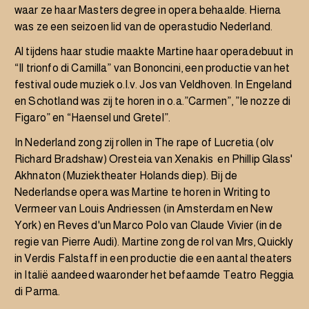
waar ze haar Masters degree in opera behaalde. Hierna
was ze een seizoen lid van de operastudio Nederland.
Al tijdens haar studie maakte Martine haar operadebuut in
“Il trionfo di Camilla” van Bononcini, een productie van het
festival oude muziek o.l.v. Jos van Veldhoven. In Engeland
en Schotland was zij te horen in o.a.”Carmen”, ”le nozze di
Figaro” en “Haensel und Gretel”.
In Nederland zong zij rollen in The rape of Lucretia (olv
Richard Bradshaw) Oresteia van Xenakis en Phillip Glass'
Akhnaton (Muziektheater Holands diep). Bij de
Nederlandse opera was Martine te horen in Writing to
Vermeer van Louis Andriessen (in Amsterdam en New
York) en Reves d'un Marco Polo van Claude Vivier (in de
regie van Pierre Audi). Martine zong de rol van Mrs, Quickly
in Verdis Falstaff in een productie die een aantal theaters
in Italië aandeed waaronder het befaamde Teatro Reggia
di Parma.