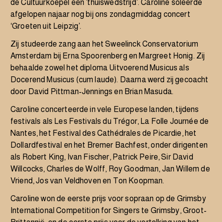
de Cultuurkoepel een ’thuiswedstrijd’. Caroline soleerde
afgelopen najaar nog bij ons zondagmiddag concert
‘Groeten uit Leipzig’.
Zij studeerde zang aan het Sweelinck Conservatorium
Amsterdam bij Erna Spoorenberg en Margreet Honig. Zij
behaalde zowel het diploma Uitvoerend Musicus als
Docerend Musicus (cum laude). Daarna werd zij gecoacht
door David Pittman-Jennings en Brian Masuda.
Caroline concerteerde in vele Europese landen, tijdens
festivals als Les Festivals du Trégor, La Folle Journée de
Nantes, het Festival des Cathédrales de Picardie, het
Dollardfestival en het Bremer Bachfest, onder dirigenten
als Robert King, Ivan Fischer, Patrick Peire, Sir David
Willcocks, Charles de Wolff, Roy Goodman, Jan Willem de
Vriend, Jos van Veldhoven en Ton Koopman.
Caroline won de eerste prijs voor sopraan op de Grimsby
International Competition for Singers te Grimsby, Groot-