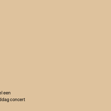
el een
iddag concert