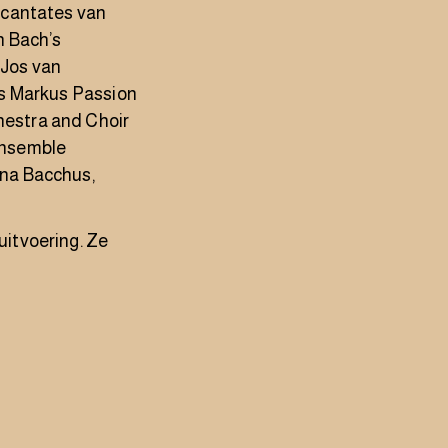
-cantates van
n Bach’s
 Jos van
’s Markus Passion
estra and Choir
Ensemble
ina Bacchus,
itvoering. Ze