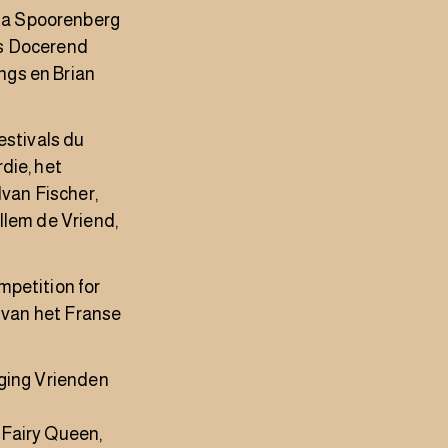
na Spoorenberg
ls Docerend
ngs en Brian
estivals du
die, het
Ivan Fischer,
llem de Vriend,
mpetition for
g van het Franse
iging Vrienden
 Fairy Queen,