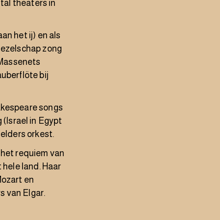
tal theaters in
n het ij) en als
 gezelschap zong
n Massenets
uberflöte bij
hakespeare songs
(Israel in Egypt
Gelders orkest.
n het requiem van
 hele land. Haar
Mozart en
s van Elgar.