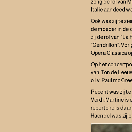
zong de rol van Mr
Italië aandeed w
Ook was zij te zi
de moeder in de o
zij de rol van “L
“Cendrillon”. Vor
Opera Classica op
Op het concertpod
van Ton de Leeuw
o.l.v. Paul mc Cr
Recent was zij te
Verdi. Martine is
repertoire is daa
Haendel was zij o