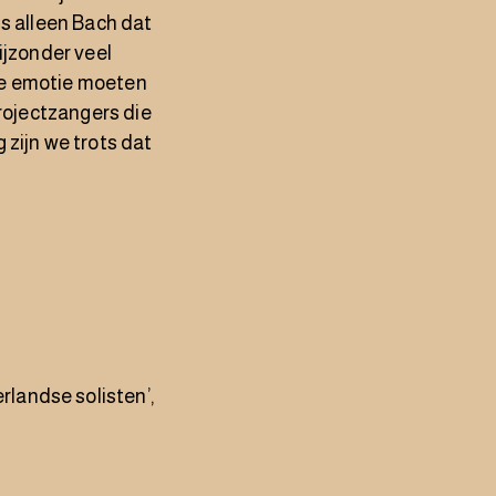
ls alleen Bach dat
ijzonder veel
de emotie moeten
projectzangers die
 zijn we trots dat
landse solisten’,