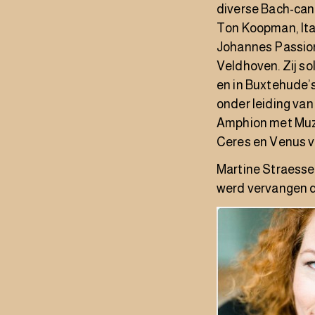
diverse Bach-can
Ton Koopman, Ital
Johannes Passion
Veldhoven. Zij s
en in Buxtehude’
onder leiding va
Amphion met Muzi
Ceres en Venus v
Martine Straesse
werd vervangen d