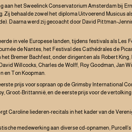
ng aan het Sweelinck Conservatorium Amsterdam bij Er
g. Zij behaalde zowel het diploma Uitvoerend Musicus a
de). Daarna werd zij gecoacht door David Pittman-Jenni
erde in vele Europese landen, tijdens festivals als Les F
Journée de Nantes, het Festival des Cathédrales de Picar
n het Bremer Bachfest, onder dirigenten als Robert King, 
r David Willcocks, Charles de Wolff, Roy Goodman, Jan Wi
en en Ton Koopman.
erste prijs voor sopraan op de Grimsby International Co
y, Groot-Brittannië, en de eerste prijs voor de vertolkin
gt Caroline liederen-recitals in het kader van de Veren
istische medewerking aan diverse cd-opnamen; Purcell’s