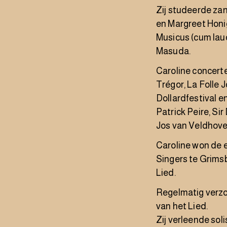
Zij studeerde za
en Margreet Honi
Musicus (cum lau
Masuda.
Caroline concerte
Trégor, La Folle 
Dollardfestival e
Patrick Peire, Si
Jos van Veldhov
Caroline won de e
Singers te Grimsb
Lied.
Regelmatig verzor
van het Lied.
Zij verleende sol