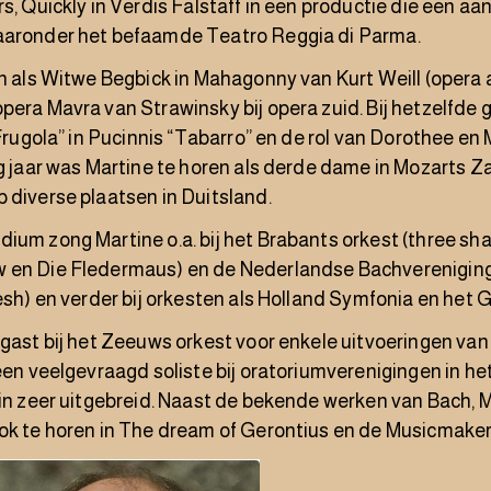
s, Quickly in Verdis Falstaff in een productie die een aan
aaronder het befaamde Teatro Reggia di Parma.
en als Witwe Begbick in Mahagonny van Kurt Weill (opera aa
pera Mavra van Strawinsky bij opera zuid. Bij hetzelfde
a Frugola” in Pucinnis “Tabarro” en de rol van Dorothee e
ig jaar was Martine te horen als derde dame in Mozarts Za
 diverse plaatsen in Duitsland.
ium zong Martine o.a. bij het Brabants orkest (three s
 en Die Fledermaus) en de Nederlandse Bachvereniging 
eesh) en verder bij orkesten als Holland Symfonia en het 
 gast bij het Zeeuws orkest voor enkele uitvoeringen va
 een veelgevraagd soliste bij oratoriumverenigingen in het
rin zeer uitgebreid. Naast de bekende werken van Bach, 
ok te horen in The dream of Gerontius en de Musicmaker