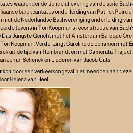
tates waaronder de tiende aflevering van de serie Bach
iaanse barokcantates onder leiding van Patrick Peire e
 met de Nederlandse Bachvereniging onder leiding van
oleerde tevens in Ton Koopman’s reconstructie van Bach
s Das Jüngste Gericht met het Amsterdam Baroque Orch
n Ton Koopman. Verder zingt Caroline op opnamen met 
ek uit de tijd van Rembrandt en met Camerata Traject
an Johan Schenck en Liederen van Jacob Cats.
r kon door een verkeersongeval niet meedoen aan deze u
oor Helena van Heel.