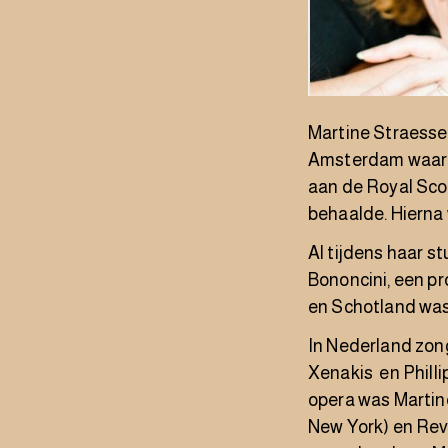
Martine Straesse
Amsterdam waar z
aan de Royal Sco
behaalde. Hierna 
Al tijdens haar s
Bononcini, een pr
en Schotland was 
In Nederland zong
Xenakis en Philli
opera was Martin
New York) en Reve