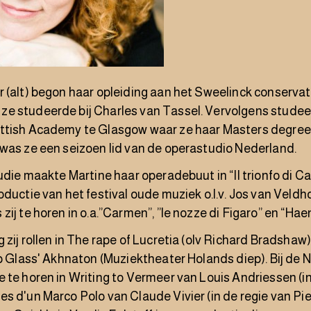
r
(alt) begon haar opleiding aan het Sweelinck conserva
e studeerde bij Charles van Tassel. Vervolgens studeer
ttish Academy te Glasgow waar ze haar Masters degree 
was ze een seizoen lid van de operastudio Nederland.
tudie maakte Martine haar operadebuut in “Il trionfo di Ca
oductie van het festival oude muziek o.l.v. Jos van Veld
zij te horen in o.a.”Carmen”, ”le nozze di Figaro” en “Hae
 zij rollen in The rape of Lucretia (olv Richard Bradshaw
p Glass' Akhnaton (Muziektheater Holands diep). Bij de
e te horen in Writing to Vermeer van Louis Andriessen 
s d'un Marco Polo van Claude Vivier (in de regie van Pie