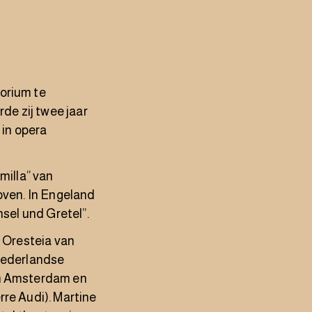
torium te
de zij twee jaar
in opera
milla” van
hoven. In Engeland
nsel und Gretel”.
) Oresteia van
 Nederlandse
(in Amsterdam en
rre Audi). Martine